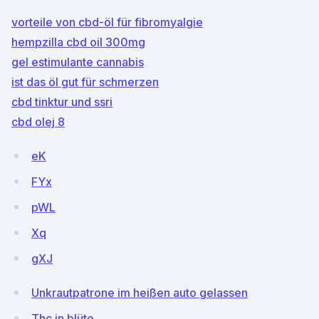
vorteile von cbd-öl für fibromyalgie
hempzilla cbd oil 300mg
gel estimulante cannabis
ist das öl gut für schmerzen
cbd tinktur und ssri
cbd olej 8
eK
FYx
pWL
Xq
gXJ
Unkrautpatrone im heißen auto gelassen
Thc in blüte