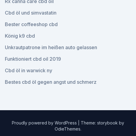
Rx canna care cbd oil
Cbd öl und simvastatin
Bester coffeeshop cbd
König k9 cbd
Unkrautpatrone im heißen auto gelassen
Funktioniert cbd oil 2019
Cbd öl in warwick ny
Bestes cbd öl gegen angst und schmerz
Proudly powered by WordPress
|
Theme: storybook by
OdieThemes
.